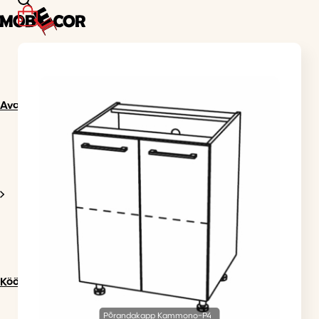
0
Avaleht
Köögimööbel
Põrandakapp Kammono-P4