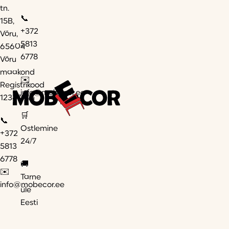
tn.
📞
15B,
+372
Võru,
5813
65604
6778
Võru
maakond
✉️
Registrikood
info@mobecor.ee
12347944
🛒
📞
Ostlemine
+372
24/7
5813
6778
🚚
✉️
Tarne
info@mobecor.ee
üle
Eesti