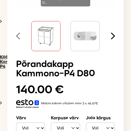
D...
Köögimööbel
Kammono
Põrandakapp
P4
Kammono-P4 D80
140.00
€
Maksa kolmes võrdses osas 3 x 46.67€
Värv
Korpuse värv
Jala kõrgus