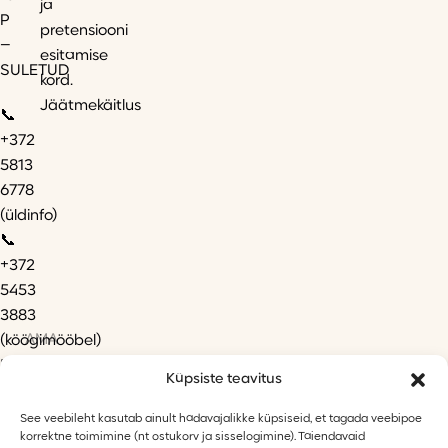
ja
P
pretensiooni
–
esitamise
SULETUD
kord.
Jäätmekäitlus
📞
+372
5813
6778
(üldinfo)
📞
+372
5453
3883
AMA
(köögimööbel)
✉️
Küpsiste teavitus
info@mobecor.ee
See veebileht kasutab ainult hädavajalikke küpsiseid, et tagada veebipoe
korrektne toimimine (nt ostukorv ja sisselogimine). Täiendavaid