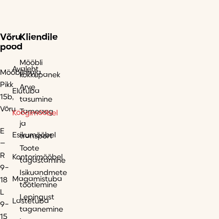
Võru
Kliendile
pood
Mööbli
Avaleht
Mööblimaja
kokkupanek
Pikk
Arve
Elutuba
15b,
tasumine
Võru
Tarneaeg
Köögimööbel
ja
E
Esikumööbel
transport
–
Toote
R
Kontorimööbel
tagastamine
9-
Isikuandmete
Magamistuba
18
töötlemine
L
Lepingust
Lastetuba
9-
taganemine
15