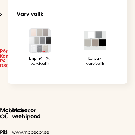
Värvivalik
Põrandakapp
Kammono-
Esipindade
Korpuse
P4
värvivalik
värvivalik
D80
Mobecor
Mobecor
OÜ
veebipood
Pikk
www.mobecor.ee