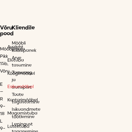
Võru
Kliendile
pood
Mööbli
Avaleht
Mööblimaja
kokkupanek
Pikk
Arve
Elutuba
15b,
tasumine
Võru
Tarneaeg
Köögimööbel
ja
E
Esikumööbel
transport
–
Toote
R
Kontorimööbel
tagastamine
9-
Isikuandmete
Magamistuba
18
töötlemine
L
Lepingust
Lastetuba
9-
taganemine