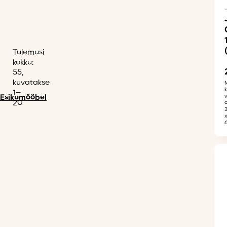
Tulemusi
kokku:
55,
kuvatakse
1–
Esikumööbel
20