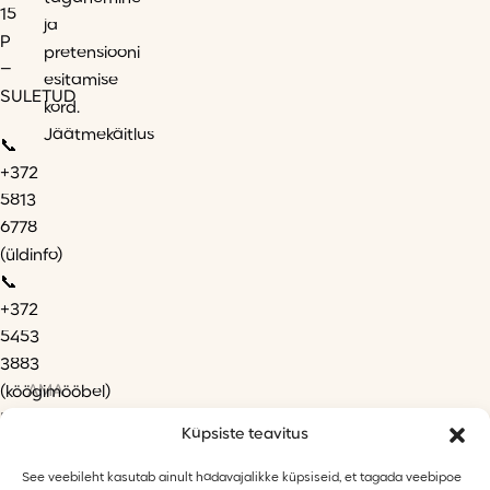
15
ja
P
pretensiooni
–
esitamise
SULETUD
kord.
Jäätmekäitlus
📞
+372
5813
6778
(üldinfo)
📞
+372
5453
3883
AMA
(köögimööbel)
✉️
Küpsiste teavitus
info@mobecor.ee
See veebileht kasutab ainult hädavajalikke küpsiseid, et tagada veebipoe