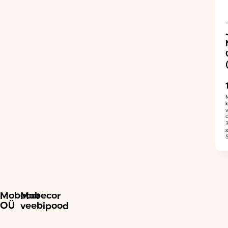
Mobecor
Mobecor
OÜ
veebipood