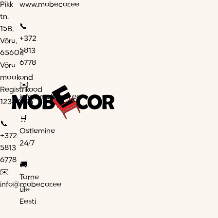
Pikk
www.mobecor.ee
tn.
📞
15B,
+372
Võru,
5813
65604
6778
Võru
maakond
✉️
Registrikood
info@mobecor.ee
12347944
🛒
📞
Ostlemine
+372
24/7
5813
6778
🚚
✉️
Tarne
info@mobecor.ee
üle
Eesti