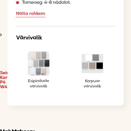
Tarneaeg: 4-8 nädalat.
Näita rohkem
Värvivalik
Seinakapp
Kammono-
Esipindade
Korpuse
P4
värvivalik
värvivalik
W45.1/90