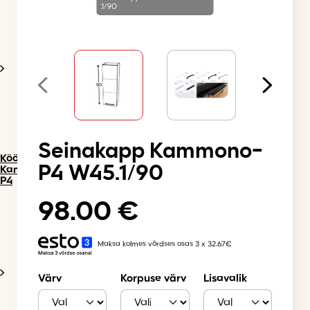
.1/90
Seinakapp Kammono-
Köögimööbel
P4 W45.1/90
Kammono
P4
98.00
€
Maksa kolmes võrdses osas 3 x 32.67€
Värv
Korpuse värv
Lisavalik