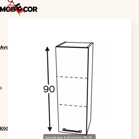
0
Avaleht
Köögimööbel
Seinakapp Kammono-P4 W...