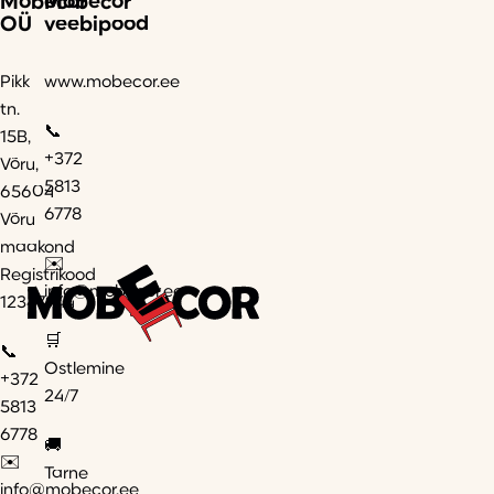
Mobecor
Mobecor
OÜ
veebipood
Pikk
www.mobecor.ee
tn.
📞
15B,
+372
Võru,
5813
65604
6778
Võru
maakond
✉️
Registrikood
info@mobecor.ee
12347944
🛒
📞
Ostlemine
+372
24/7
5813
6778
🚚
✉️
Tarne
info@mobecor.ee