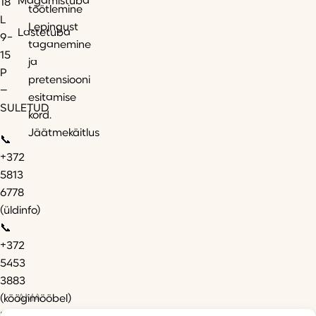
Magamistuba
18
töötlemine
L
Lepingust
Lastetuba
9-
taganemine
15
ja
P
pretensiooni
–
esitamise
SULETUD
kord.
Jäätmekäitlus
📞
+372
5813
6778
(üldinfo)
📞
+372
5453
3883
AMA
(köögimööbel)