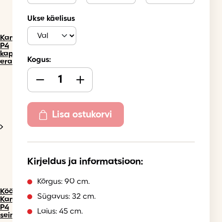
Ukse käelisus
Kammono
P4
kapid
Kogus:
eraldi
Lisa ostukorvi
Kirjeldus ja informatsioon:
Kõrgus: 90 cm.
Köögimööbel
Sügavus: 32 cm.
Kammono
P4
Laius: 45 cm.
seinakapid