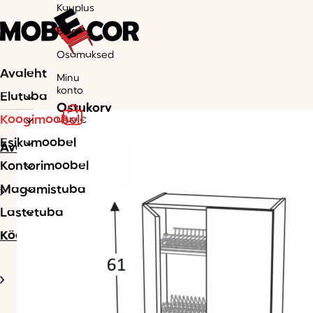
Kauplus
Blogi
Osamaksed
Avaleht
Minu
konto
Elutuba
Ostukorv
Köögimööbel
0
0.00
€
Esikumööbel
Avaleht
Kontorimööbel
Magamistuba
Lastetuba
Köögimööbel