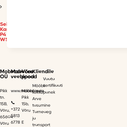
Seinakapp
Kammono-
P4
WS60/61
Mobecor
Mobecor
Võru
Kliendile
OÜ
veebipood
pood
Vaata
sertifikaati
Mööbli
Pikk
www.mobecor.ee
Mööblimaja
kokkupanek
tn.
Pikk
Arve
📞
15B,
15b,
tasumine
+372
Võru,
Võru
Tarneaeg
5813
65604
ja
6778
E
Võru
transport