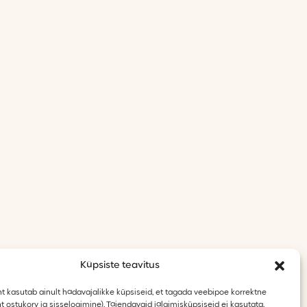
Küpsiste teavitus
t kasutab ainult hädavajalikke küpsiseid, et tagada veebipoe korrektne
t ostukorv ja sisselogimine). Täiendavaid jälgimisküpsiseid ei kasutata.