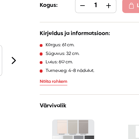
Kogus:
Kirjeldus ja informatsioon:
Kõrgus: 61 cm.
Sügavus: 32 cm.
Laius: 60 cm.
Tarneaeg: 4-8 nädalat.
Näita rohkem
Värvivalik