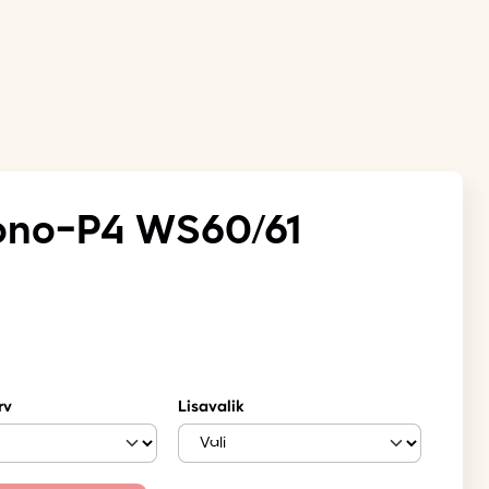
no-P4 WS60/61
rv
Lisavalik