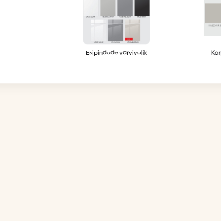
Esipindade värvivalik
Kor