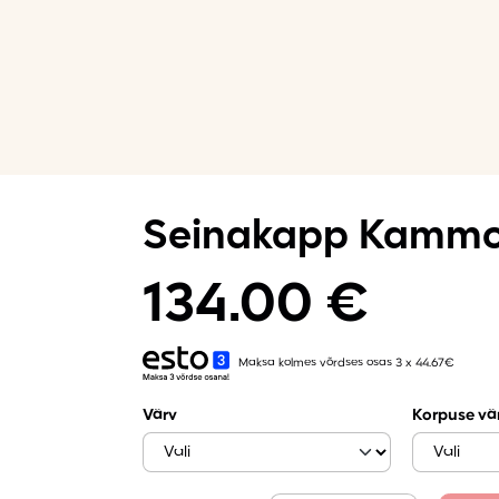
Seinakapp Kammo
134.00
€
Maksa kolmes võrdses osas 3 x 44.67€
Värv
Korpuse vä