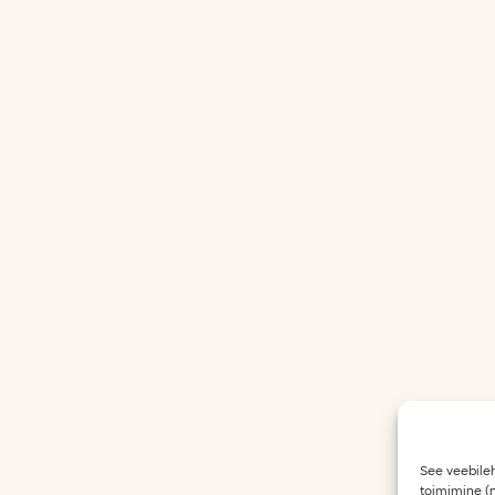
See veebileh
toimimine (n