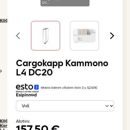
DC...
Köögimööbel
Cargokapp Kammono
L4 DC20
Maksa kolmes võrdses osas 3 x 52.50€
Esipinnad
Köögimööbel
Alates:
Kammono