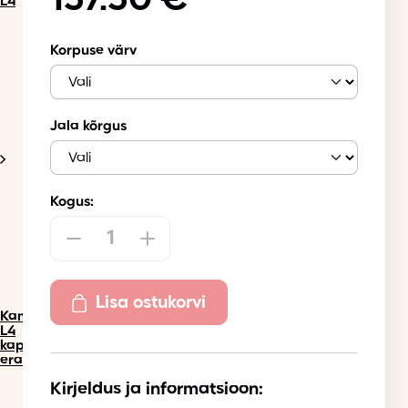
157.50
€
L4
Korpuse värv
Jala kõrgus
Kogus:
Lisa ostukorvi
Kammono
L4
kapid
eraldi
Kirjeldus ja informatsioon: