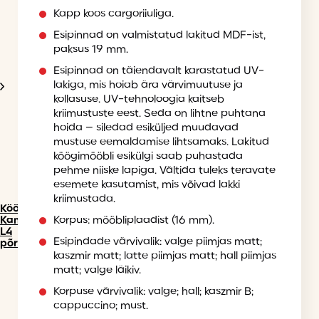
Kapp koos cargoriiuliga.
Esipinnad on valmistatud lakitud MDF-ist,
paksus 19 mm.
Esipinnad on täiendavalt karastatud UV-
lakiga, mis hoiab ära värvimuutuse ja
kollasuse. UV-tehnoloogia kaitseb
kriimustuste eest. Seda on lihtne puhtana
hoida – siledad esiküljed muudavad
mustuse eemaldamise lihtsamaks. Lakitud
köögimööbli esikülgi saab puhastada
pehme niiske lapiga. Vältida tuleks teravate
esemete kasutamist, mis võivad lakki
kriimustada.
Köögimööbel
Korpus: mööbliplaadist (16 mm).
Kammono
L4
Esipindade värvivalik: valge piimjas matt;
põrandakapid
kaszmir matt; latte piimjas matt; hall piimjas
matt; valge läikiv.
Korpuse värvivalik: valge; hall; kaszmir B;
cappuccino; must.