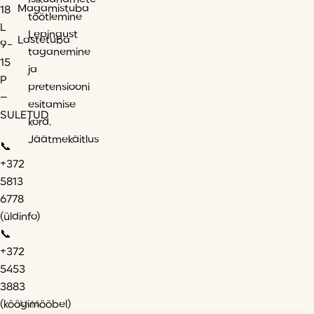
Isikuandmete
Magamistuba
18
töötlemine
L
Lepingust
Lastetuba
9-
taganemine
15
ja
P
pretensiooni
–
esitamise
SULETUD
kord.
Jäätmekäitlus
📞
+372
5813
6778
(üldinfo)
📞
+372
5453
3883
AMA
(köögimööbel)