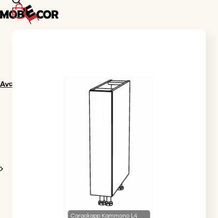
0
Avaleht
Cargokapp Kammono L4