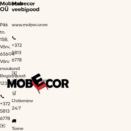
Mobecor
Mobecor
OÜ
veebipood
Pikk
www.mobecor.ee
tn.
📞
15B,
+372
Võru,
5813
65604
6778
Võru
maakond
✉️
Registrikood
info@mobecor.ee
12347944
🛒
📞
Ostlemine
+372
24/7
5813
6778
🚚
✉️
Tarne