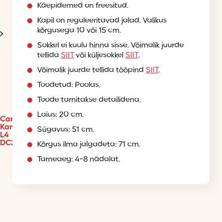
Käepidemed on freesitud.
Kapil on reguleeritavad jalad. Valikus
kõrgusega 10 või 15 cm.
Sokkel ei kuulu hinna sisse. Võimalik juurde
tellida
SIIT
või küljesokkel
SIIT
.
V
õimalik juurde tellida tööpind
SIIT
.
Toodetud: Poolas.
Toode tarnitakse detailidena.
Laius: 20 cm.
Cargokapp
Kammono
Sügavus: 51 cm.
L4
DC20
Kõrgus ilma jalgadeta: 71 cm.
Tarneaeg: 4-8 nädalat.