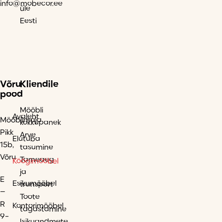
info@mobecor.ee
üle
Eesti
Võru
Kliendile
pood
Mööbli
Avaleht
Mööblimaja
kokkupanek
Pikk
Arve
Elutuba
15b,
tasumine
Võru
Tarneaeg
Köögimööbel
ja
E
Esikumööbel
transport
–
Toote
R
Kontorimööbel
tagastamine
9-