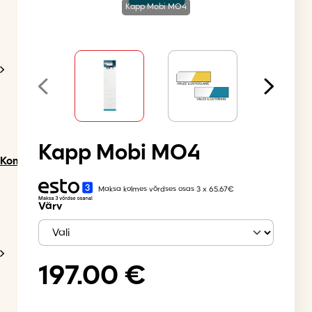
Kapp Mobi MO4
Kapp Mobi MO4
Komplektid
Maksa kolmes võrdses osas 3 x 65.67€
Värv
197.00
€