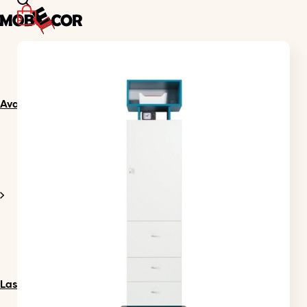
0
Avaleht
Lastetuba