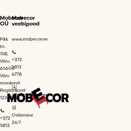
Mobecor
Mobecor
OÜ
veebipood
Pikk
www.mobecor.ee
tn.
📞
15B,
+372
Võru,
5813
65604
6778
Võru
maakond
✉️
Registrikood
info@mobecor.ee
12347944
🛒
📞
Ostlemine
+372
24/7
5813