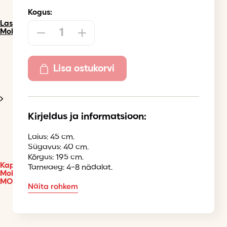
Kogus:
Lastetuba
Mobi
Lisa ostukorvi
Kirjeldus ja informatsioon:
Laius: 45 cm.
Sügavus: 40 cm.
Kõrgus: 195 cm.
Kapp
Tarneaeg: 4-8 nädalat.
Mobi
MO4
Näita rohkem