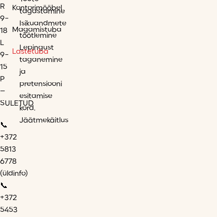
R
Kontorimööbel
tagastamine
9-
Isikuandmete
Magamistuba
18
töötlemine
L
Lepingust
Lastetuba
9-
taganemine
15
ja
P
pretensiooni
–
esitamise
SULETUD
kord.
Jäätmekäitlus
📞
+372
5813
6778
(üldinfo)
📞
+372
5453