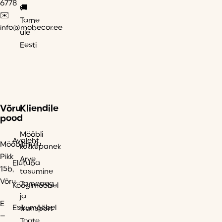
6778
🚚
✉️
Tarne
info@mobecor.ee
üle
Eesti
Võru
Kliendile
pood
Mööbli
Avaleht
Mööblimaja
kokkupanek
Pikk
Arve
Elutuba
15b,
tasumine
Võru
Tarneaeg
Köögimööbel
ja
E
Esikumööbel
transport
–
Toote