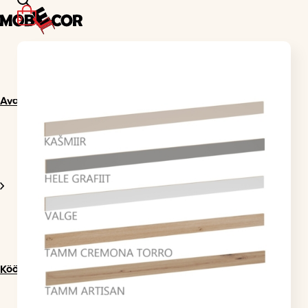
0
Avaleht
Köögimööbel