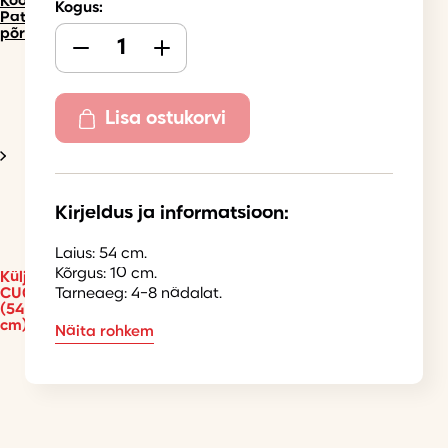
Köögimööbel
Kogus:
Pati
põrandakapid
Lisa ostukorvi
Kirjeldus ja informatsioon:
Laius: 54 cm.
Kõrgus: 10 cm.
Küljesokkel
CU02
Tarneaeg: 4-8 nädalat.
(54*10
cm)
Näita rohkem