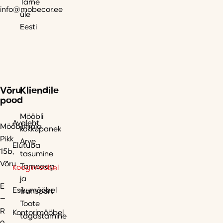
Tarne
info@mobecor.ee
üle
Eesti
Võru
Kliendile
pood
Mööbli
Avaleht
Mööblimaja
kokkupanek
Pikk
Arve
Elutuba
15b,
tasumine
Võru
Tarneaeg
Köögimööbel
ja
E
Esikumööbel
transport
–
Toote
R
Kontorimööbel
tagastamine