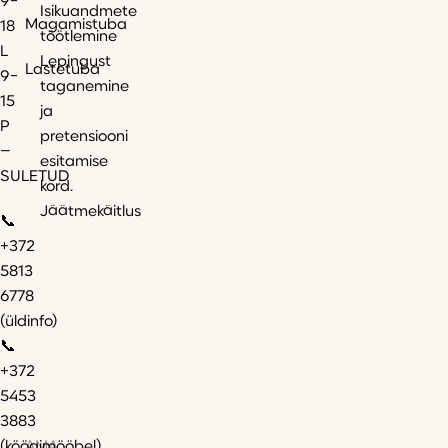
9-
Isikuandmete
Magamistuba
18
töötlemine
L
Lepingust
Lastetuba
9-
taganemine
15
ja
P
pretensiooni
–
esitamise
SULETUD
kord.
Jäätmekäitlus
📞
+372
5813
6778
(üldinfo)
📞
+372
5453
3883
AMA
(köögimööbel)