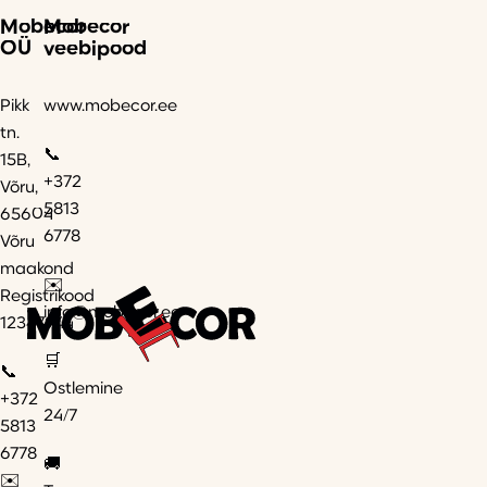
Mobecor
Mobecor
OÜ
veebipood
Pikk
www.mobecor.ee
tn.
📞
15B,
+372
Võru,
5813
65604
6778
Võru
maakond
✉️
Registrikood
info@mobecor.ee
12347944
🛒
📞
Ostlemine
+372
24/7
5813
6778
🚚
✉️