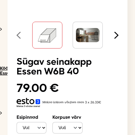
Sügav seinakapp
Köögimööbel
Essen W6B 40
Essen
79.00
€
Maksa kolmes võrdses osas 3 x 26.33€
Esipinnad
Korpuse värv