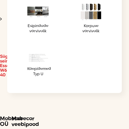
Esipindade
Korpuse
värvivalik
värvivalik
Sügav
seinakapp
Essen
Käepidemed
W6B
Typ U
40
Mobecor
Mobecor
OÜ
veebipood