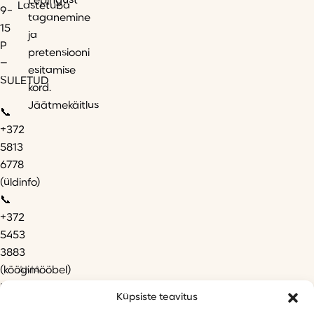
Lepingust
Lastetuba
9-
taganemine
15
ja
P
pretensiooni
–
esitamise
SULETUD
kord.
Jäätmekäitlus
📞
+372
5813
6778
(üldinfo)
📞
+372
5453
3883
AMA
(köögimööbel)
✉️
Küpsiste teavitus
info@mobecor.ee