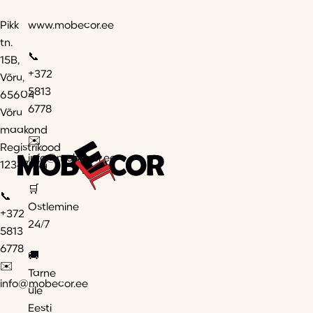
Pikk
www.mobecor.ee
tn.
📞
15B,
+372
Võru,
5813
65604
6778
Võru
maakond
✉️
Registrikood
info@mobecor.ee
12347944
🛒
📞
Ostlemine
+372
24/7
5813
6778
🚚
✉️
Tarne
info@mobecor.ee
üle
Eesti