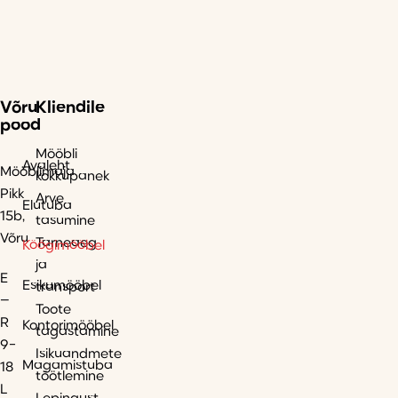
Võru
Kliendile
pood
Mööbli
Avaleht
Mööblimaja
kokkupanek
Pikk
Arve
Elutuba
15b,
tasumine
Võru
Tarneaeg
Köögimööbel
ja
E
Esikumööbel
transport
–
Toote
R
Kontorimööbel
tagastamine
9-
Isikuandmete
Magamistuba
18
töötlemine
L