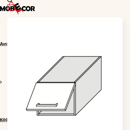
0
Avaleht
Köögimööbel