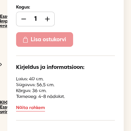
Kogus:
Essen
kapid
eraldi
Lisa ostukorvi
Kirjeldus ja informatsioon:
Laius: 40 cm.
Sügavus: 56,5 cm.
Kõrgus: 36 cm.
Tarneaeg: 4-8 nädalat.
Köögimööbel
Essen
Näita rohkem
seinakapid