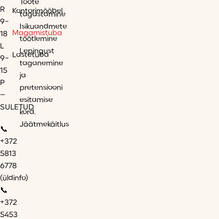
Toote
R
Kontorimööbel
tagastamine
9-
Isikuandmete
Magamistuba
18
töötlemine
L
Lepingust
Lastetuba
9-
taganemine
15
ja
P
pretensiooni
–
esitamise
SULETUD
kord.
Jäätmekäitlus
📞
+372
5813
6778
(üldinfo)
📞
+372
5453