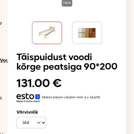
Hele
Täispuidust voodi
Voodid
kõrge peatsiga 90*200
131.00
€
Maksa kolmes võrdses osas 3 x 43.67€
Värvivalik