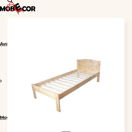
0
Avaleht
Magamistuba