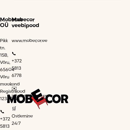
Mobecor
Mobecor
OÜ
veebipood
Pikk
www.mobecor.ee
tn.
📞
15B,
+372
Võru,
5813
65604
6778
Võru
maakond
✉️
Registrikood
info@mobecor.ee
12347944
🛒
📞
Ostlemine
+372
24/7
5813