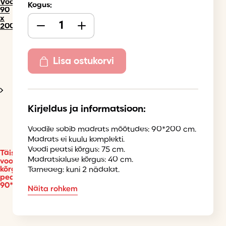
Voodid
Kogus:
90
x
200
Lisa ostukorvi
Kirjeldus ja informatsioon:
Voodile sobib madrats mõõtudes: 90*200 cm.
Madrats ei kuulu komplekti.
Voodi peatsi kõrgus: 75 cm.
Täispuidust
Madratsialuse kõrgus: 40 cm.
voodi
kõrge
Tarneaeg: kuni 2 nädalat.
peatsiga
90*200
Näita rohkem