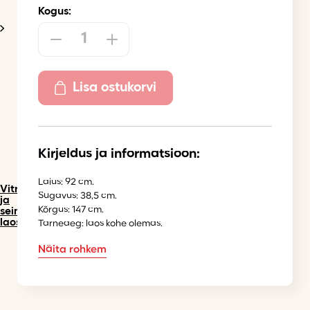
Kogus:
Lisa ostukorvi
Kirjeldus ja informatsioon:
Laius: 92 cm.
Vitriinkapid
Sügavus: 38,5 cm.
ja
Kõrgus: 147 cm.
seinakapid
laos
Tarneaeg: laos kohe olemas.
Näita rohkem