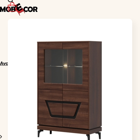
0
Avaleht