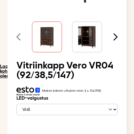
Vitriinkapp Vero VR04
Laos
kohe
(92/38,5/147)
olemas
Maksa kolmes võrdses osas 3 x 114.00€
LED-valgustus