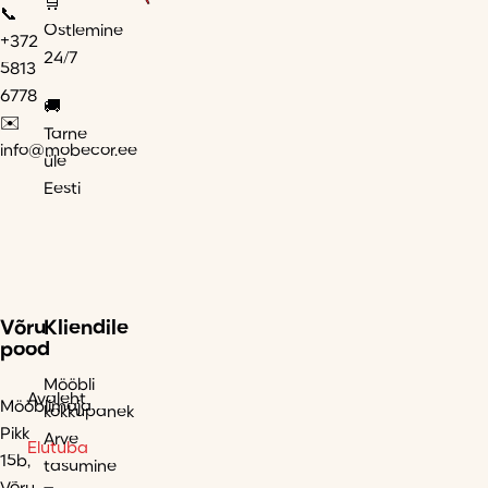
🛒
📞
Ostlemine
+372
24/7
5813
6778
🚚
✉️
Tarne
info@mobecor.ee
üle
Eesti
Võru
Kliendile
pood
Mööbli
Avaleht
Mööblimaja
kokkupanek
Pikk
Arve
Elutuba
15b,
tasumine