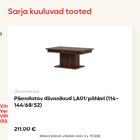
Sarja kuuluvad tooted
Diivanilauad
Pikendatav diivanilaud LA01/pähkel (114-
144/68/52)
Vitriinkapp
Vero
VR04
(92/38,5/147)
211.00
€
Maksa kolmes võrdses osas 3 x 70.33€