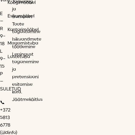
Võru
Tarneaeg
Köögimööbel
ja
E
Esikumööbel
transport
–
Toote
R
Kontorimööbel
tagastamine
9-
Isikuandmete
Magamistuba
18
töötlemine
L
Lepingust
Lastetuba
9-
taganemine
15
ja
P
pretensiooni
–
esitamise
SULETUD
kord.
Jäätmekäitlus
📞
+372
5813
6778
(üldinfo)