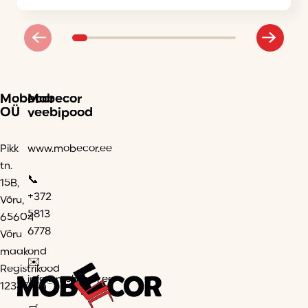
Mobecor
Mobecor
OÜ
veebipood
Pikk
www.mobecor.ee
tn.
📞
15B,
+372
Võru,
5813
65604
6778
Võru
maakond
✉️
Registrikood
info@mobecor.ee
12347944