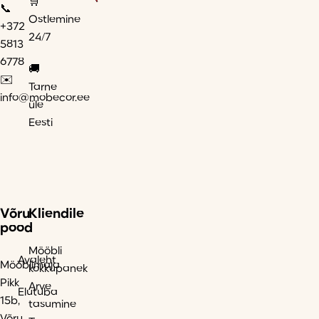
🛒
📞
Ostlemine
+372
24/7
5813
6778
🚚
✉️
Tarne
info@mobecor.ee
üle
Eesti
Võru
Kliendile
pood
Mööbli
Avaleht
Mööblimaja
kokkupanek
Pikk
Arve
Elutuba
15b,
tasumine