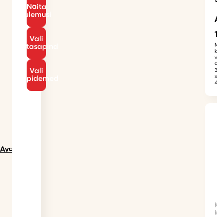
Näita
tulemusi
Vali
töötasapind
Vali
käepidemed
Avaleht