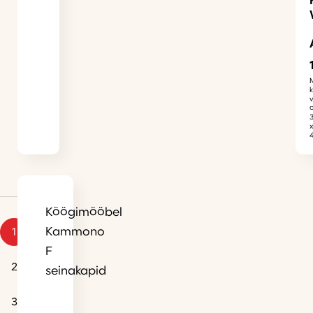
Köögimööbel
Kammono
1
F
2
seinakapid
3