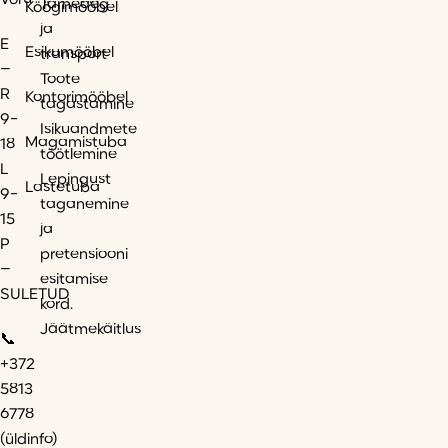
Võru
Tarneaeg
Köögimööbel
ja
E
Esikumööbel
transport
–
Toote
R
Kontorimööbel
tagastamine
9-
Isikuandmete
Magamistuba
18
töötlemine
L
Lepingust
Lastetuba
9-
taganemine
15
ja
P
pretensiooni
–
esitamise
SULETUD
kord.
Jäätmekäitlus
📞
+372
5813
6778
(üldinfo)