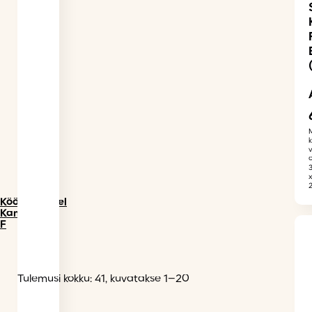
Köögimööbel
Kammono
F
Tulemusi kokku: 41, kuvatakse 1–20