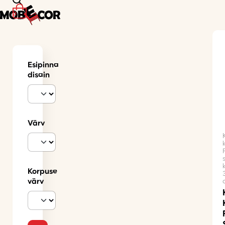
0
Esipinna
disain
Värv
Korpuse
värv