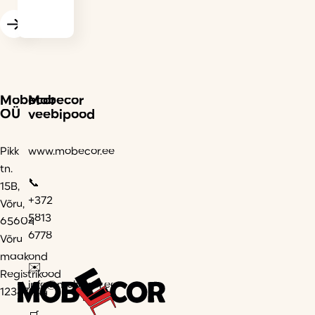
Mobecor
Mobecor
OÜ
veebipood
Pikk
www.mobecor.ee
tn.
📞
15B,
+372
Võru,
5813
65604
6778
Võru
maakond
✉️
Registrikood
info@mobecor.ee
12347944