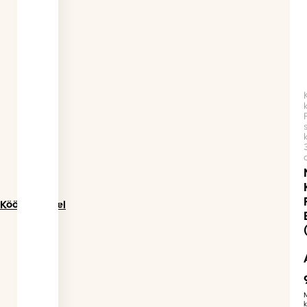
Köögimööbel