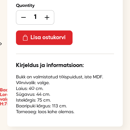
Quantity
Lisa ostukorvi
Kirjeldus ja informatsioon:
Bukk on valmistatud täispuidust, iste MDF.
Värvivalik: valge.
Laius: 40 cm.
Baaripukk
Sügavus: 44 cm.
Loreta
valge
Istekõrgis: 75 cm.
H:75
Baaripuki kõrgus: 113 cm.
Tarneaeg: laos kohe olemas.