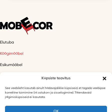
Elutuba
Köögimööbel
Esikumööbel
Kontorimööbel
Küpsiste teavitus
Magamistuba
See veebileht kasutab ainult hädavajalikke küpsiseid, et tagada veebipoe
korrektne toimimine (nt ostukorv ja sisselogimine). Täiendavaid
jälgimisküpsiseid ei kasutata.
Lastetuba
AMA
OK