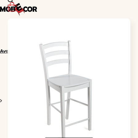
0
Avaleht