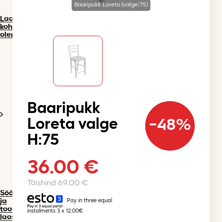
Baaripukk Loreta (valge/75)
Laos
kohe
olemas
Baaripukk
Loreta valge
-48%
H:75
36.00
€
Original
Current
price
price
was:
is:
69.00
€
69.00 €.
36.00 €.
Söögilauad
ja
Pay in three equal
toolid
instalments 3 x 12.00€
laos