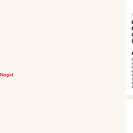
i
Nagid