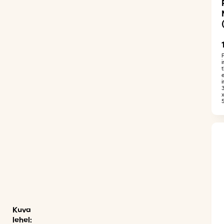
i
Kuva
lehel: