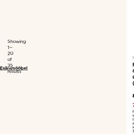
Showing
1–
20
of
35
Esikumööbel
results
i