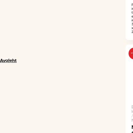
i
Avaleht
/