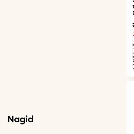
i
Nagid