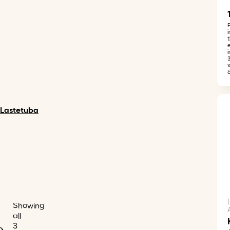
i
Lastetuba
Showing
all
3