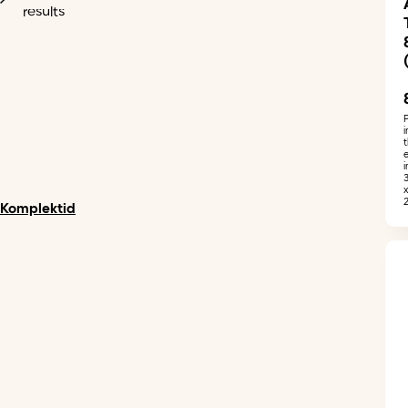
results
i
Komplektid