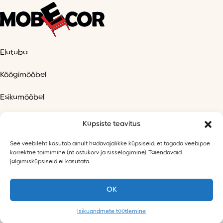
Elutuba
Köögimööbel
Esikumööbel
Kontorimööbel
Küpsiste teavitus
Magamistuba
See veebileht kasutab ainult hädavajalikke küpsiseid, et tagada veebipoe
korrektne toimimine (nt ostukorv ja sisselogimine). Täiendavaid
jälgimisküpsiseid ei kasutata.
Lastetuba
AMA
OK
Isikuandmete töötlemine