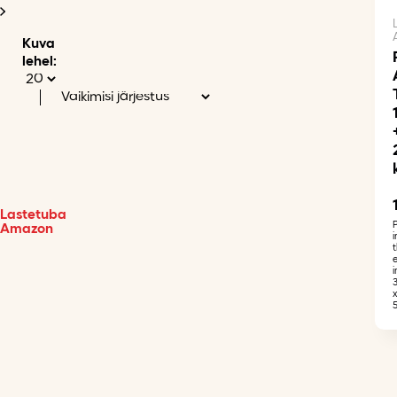
Kuva
lehel:
Lastetuba
Amazon
i