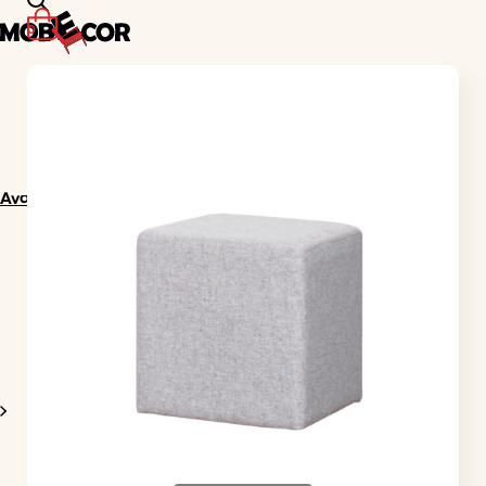
0
Avaleht