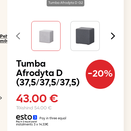
Tumba Afrodyta D G2
Pehme
mööbel
Tumba
Afrodyta D
-20%
(37,5/37,5/37,5)
43.00
€
Original
Current
price
price
was:
is:
54.00
€
54.00 €.
43.00 €.
Pay in three equal
instalments 3 x 14.33€