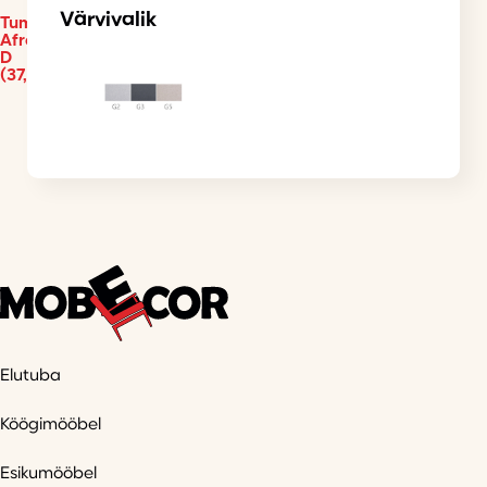
Värvivalik
Tumba
Afrodyta
D
(37,5/37,5/37,5)
Elutuba
Köögimööbel
Esikumööbel