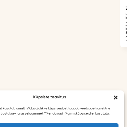
i
Küpsiste teavitus
t kasutab ainult hädavajalikke küpsiseid, et tagada veebipoe korrektne
t ostukorv ja sisselogimine). Täiendavaid jälgimisküpsiseid ei kasutata.