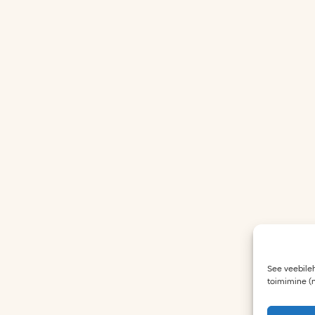
See veebileh
toimimine (n