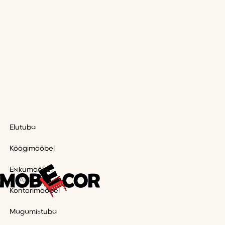
Elutuba
Köögimööbel
Esikumööbel
AMA
Kontorimööbel
Magamistuba